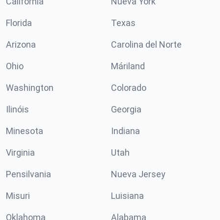
California
Nueva York
Florida
Texas
Arizona
Carolina del Norte
Ohio
Máriland
Washington
Colorado
Ilinóis
Georgia
Minesota
Indiana
Virginia
Utah
Pensilvania
Nueva Jersey
Misuri
Luisiana
Oklahoma
Alabama