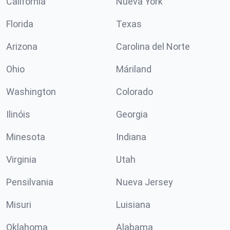
California
Nueva York
Florida
Texas
Arizona
Carolina del Norte
Ohio
Máriland
Washington
Colorado
Ilinóis
Georgia
Minesota
Indiana
Virginia
Utah
Pensilvania
Nueva Jersey
Misuri
Luisiana
Oklahoma
Alabama